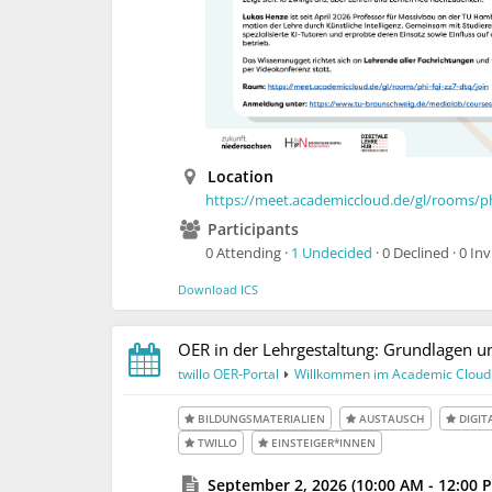
Location
https://meet.academiccloud.de/gl/rooms/phi
Participants
0 Attending ·
1 Undecided
· 0 Declined · 0 In
Download ICS
OER in der Lehrgestaltung: Grundlagen un
twillo OER-Portal
Willkommen im Academic Cloud
BILDUNGSMATERIALIEN
AUSTAUSCH
DIGIT
TWILLO
EINSTEIGER*INNEN
September 2, 2026 (10:00 AM - 12:00 