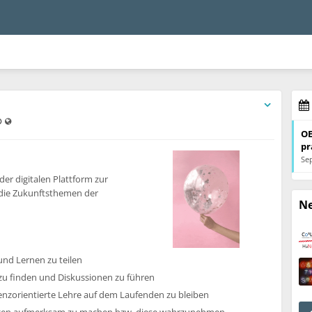
Last updated May 20, 2026 - 3:56 PM
Visible also to unregistered users
OE
pr
Sep
 der digitalen Plattform zur
die Zukunftsthemen der
N
nd Lernen zu teilen
zu finden und Diskussionen zu führen
zorientierte Lehre auf dem Laufenden zu bleiben
ungen aufmerksam zu machen bzw. diese wahrzunehmen