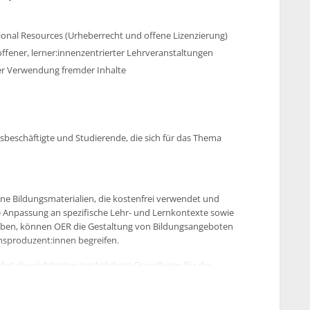
onal Resources (Urheberrecht und offene Lizenzierung)
fener, lerner:innenzentrierter Lehrveranstaltungen
er Verwendung fremder Inhalte
sbeschäftigte und Studierende, die sich für das Thema
ne Bildungsmaterialien, die kostenfrei verwendet und
e Anpassung an spezifische Lehr- und Lernkontexte sowie
lauben, können OER die Gestaltung von Bildungsangeboten
ensproduzent:innen begreifen.
t die wichtigsten (rechtlichen) Grundlagen für die
erialien kennen. Den Kern des Workshops bildet die
enarien. Anhand realer Anwendungsfälle diskutieren Sie
e und erfahren, wie Sie OER sinnvoll in die Phasen der