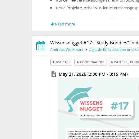
neue Projekte, Arbeits- oder Interessensgru
Treten Sie am besten gleich den
Spaces
be
Read more
Neuigkeiten zu verpassen.
Wir wünschen Ihnen viel Spaß bei
Ihren ersten S
Wissensnugget #17: "Study Buddies" in de
Hub und sagen bis bald, Ihre...
@Stefanie Mensc
Andreas Weißmann
Digitale Kollaboration und K
USE CASE
GOOD PRACTICE
WEITERBILDUNG
May 21, 2026 (2:30 PM - 3:15 PM)