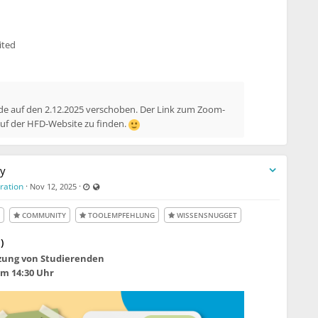
vited
e auf den 2.12.2025 verschoben. Der Link zum Zoom-
auf der HFD-Website zu finden.
dy
Last updated Nov 26, 2025 - 8:06 AM
Visible also to unregistered users
ration
·
·
Nov 12, 2025
COMMUNITY
TOOLEMPFEHLUNG
WISSENSNUGGET
)
tzung von Studierenden
m 14:30 Uhr