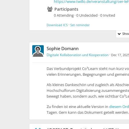
https://www.twillo.de/veranstaltung/oer-l
Lehrplanung, -durchführung und -nachbereit
Participants
Funktionen und Features unseres Portals
w
0 Attending · 0 Undecided · 0 Invited
·
Download ICS
Set reminder
Show
Sophie Domann
Digitale Kollaboration und Kooperation
·
Dec 17, 202
Das Verbundprojekt Co³Learn steht nun kurz vor
vielen Erinnerungen, Begegnungen und gemeins
Als kleines Dankeschön und zugleich als Abschie
Hochschulforum Digitalisierung zusammengestel
bewegt haben, sondern auch, wie sichtbar Co³L
Zu finden ist eine aktuelle Version in
diesem Ord
Tagen. Gern kann das Dokument geteilt werden.