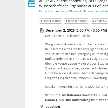
ABGESAGT: Terminänderung! HFD Hangout: 
Wissenschaftliche Ergebnisse aus Co³Lea
Katharina Stimming
Digitale Kollaboration und K
KOOPERATION
DIGITALE TOOLS
CO3TEAM
December 2, 2025 (2:00 PM - 3:00 PM)
Der Termin muss leider ausfallen.
Wie gut sind Studierende und Lehrende auf 
In unserem Beitrag stellen wir Ergebnisse d
vor. Im Rahmen einer Befragung wurden digi
umfassende Daten erhoben. Wir zeigen, das
über die kooperativen Mindsets von Studie
Zusammenhang stehen, sowie die Rolle des 
Einblicke in ein aktuelles Thema der empiri
Fragestellungen der laufenden Auswertung.
Speakerinnen: Kim A. Jördens, M.A., M.A.; Pr
Schon mal im Kalender vormerken und 
(Zoom-Link) Eine Anmeldung ist nicht er
Location