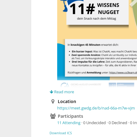
Read more
Wie kann Künstliche Intelligenz Studierend
Location
Beim nächsten Wissensnugget am 27. Novem
https://meet.gwdg.de/b/nad-66a-m7w-vjm
Tutor
eingesetzt werden kann – um Lerninh
Participants
beim Üben, Wiederholen und Vertiefen zu he
11 Attending
· 0 Undecided · 0 Declined · 0 I
Die Teilnehmenden erhalten einen
praxis
Kursinhalte in ChatAI integrieren lassen, s
Download ICS
können.