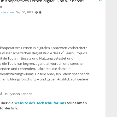
Kooperatives Lernen digital: Sind wir bereit?
rn
Last updated Dec 1, 2025 - 9:45 AM
Visible also to unregistered users
ooperation
·
·
Sep 30, 2025
kooperatives Lernen in digitalen Kontexten vorbereitet?
er wissenschaftlichen Begleitstudie des Co³Learn-Projekts
tale Tools in Einsatz und Nutzung getestet und
s die Tools nur begrenzt genutzt wurden und sprechen
renden und Lehrenden, Faktoren, die damit in
Veranstaltungsklimas. Unsere Analysen liefern spannende
schen Bildungsforschung – und geben Ausblick auf weitere
of. Dr. Lysann Zander
über die
Website des Hochschulforums
teilnehmen
forderlich.