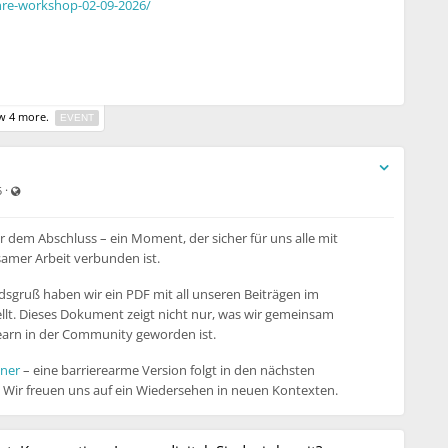
ehre-workshop-02-09-2026/
ung integrieren können. Darüber hinaus lernen Sie die
ww.twillo.de
etwas besser kennen.
 4 more.
EVENT
Visible also to unregistered users
·
5
 dem Abschluss – ein Moment, der sicher für uns alle mit
amer Arbeit verbunden ist.
dsgruß haben wir ein PDF mit all unseren Beiträgen im
lt. Dieses Dokument zeigt nicht nur, was wir gemeinsam
earn in der Community geworden ist.
ner
– eine barrierearme Version folgt in den nächsten
 Wir freuen uns auf ein Wiedersehen in neuen Kontexten.