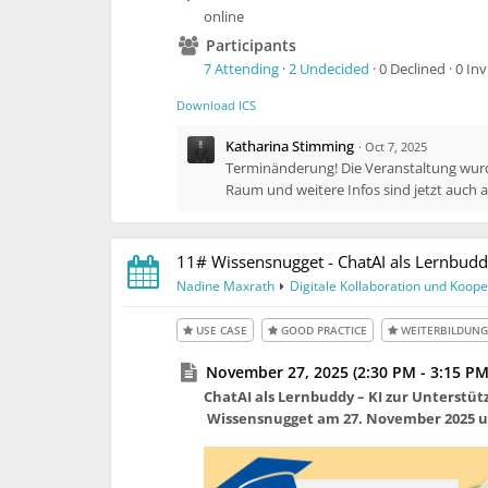
online
Participants
7 Attending
·
2 Undecided
· 0 Declined · 0 In
Download ICS
Katharina Stimming
·
Oct 7, 2025
Terminänderung! Die Veranstaltung wurd
Raum und weitere Infos sind jetzt auch 
11# Wissensnugget - ChatAI als Lernbud
Nadine Maxrath
Digitale Kollaboration und Koope
USE CASE
GOOD PRACTICE
WEITERBILDUNG
November 27, 2025 (2:30 PM - 3:15 PM
ChatAI als Lernbuddy – KI zur Unterstü
Wissensnugget am 27. November 2025 u