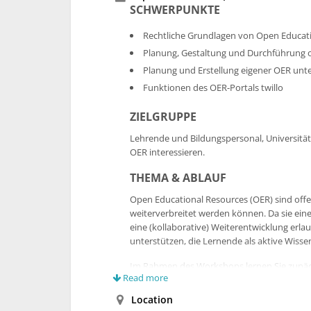
SCHWERPUNKTE
Rechtliche Grundlagen von Open Educati
Planung, Gestaltung und Durchführung of
Planung und Erstellung eigener OER unt
Funktionen des OER-Portals twillo
ZIELGRUPPE
Lehrende und Bildungspersonal, Universität
OER interessieren.
THEMA & ABLAUF
Open Educational Resources (OER) sind offe
weiterverbreitet werden können. Da sie ein
eine (kollaborative) Weiterentwicklung er
unterstützen, die Lernende als aktive Wiss
Im Rahmen des Workshops lernen Sie zunächs
Read more
Nutzung und Erstellung offener Bildungsmat
praktische Gestaltung offener Lehr-/Lernsz
Location
Chancen und Herausforderungen offener Lehr