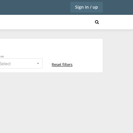
Sign in / up
tus
Select
Reset filters